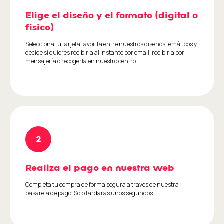
Elige el diseño y el formato (digital o
físico)
Selecciona tu tarjeta favorita entre nuestros diseños temáticos y
decide si quieres recibirla al instante por email, recibirla por
mensajería o recogerla en nuestro centro.
Realiza el pago en nuestra web
Completa tu compra de forma segura a través de nuestra
pasarela de pago. Solo tardarás unos segundos.