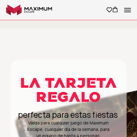
LA TARJETA
REGALO
perfecta para estas fiestas
Válida para cualquier juego de Maximum
Escape, cualquier día de la semana, para
un equipo de hasta 4 personas.
Disponible en formato físico o
electrónico.
COMPRAR
Entrega inmediata en formato electrónico. Las
tarjetas son válidas durante 12 meses desde la
fecha de compra.