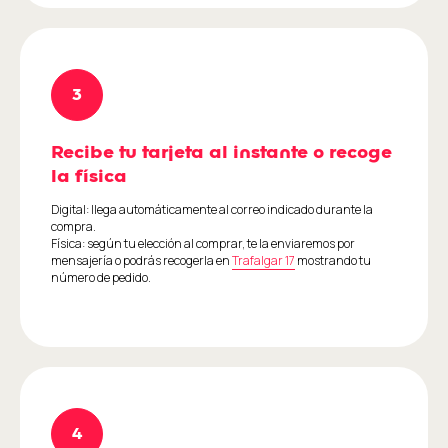
Recibe tu tarjeta al instante o recoge
la física
Digital: llega automáticamente al correo indicado durante la
compra.
Física: según tu elección al comprar, te la enviaremos por
mensajería o podrás recogerla en
Trafalgar 17
mostrando tu
número de pedido.